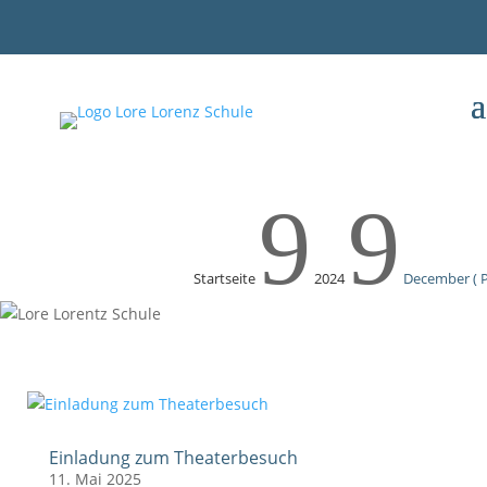
Phone
Email
Number
Address
for
calling
9
9
Startseite
2024
December
( 
Einladung zum Theaterbesuch
11. Mai 2025