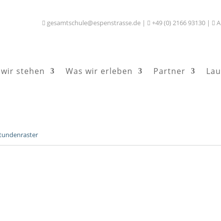
gesamtschule@espenstrasse.de
|
+49 (0) 2166 93130
|
A



wir stehen
Was wir erleben
Partner
Lau
tundenraster